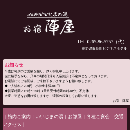
TEL.
0265-86-5757
（代）
長野県飯島町ビジネスホテル
お知らせ
平素は格別のご愛顧を賜り、厚く御礼申し上げます。
誠に勝手ながら、只今の期間日帰り入浴施設は不定休となっております。
お電話にてご確認後、ご来館下さいますようお願い致します。
◆ご入浴料／700円 小学生未満300円
◆営業時間／16時〜20時（最終受付時間19時30分）不定休
大変ご迷惑をお掛け致しますがご理解の程宜しくお願い致します。
お宿 陣屋
｜
館内ご案内
｜
いいじまの湯
｜
お部屋
｜
各種ご宴会
｜
交通
アクセス
｜