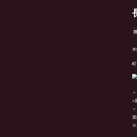
本
町
＜
○
＜
屋
※