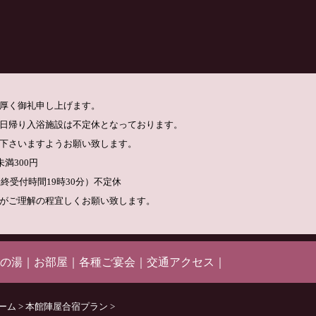
厚く御礼申し上げます。
日帰り入浴施設は不定休となっております。
下さいますようお願い致します。
満300円
最終受付時間19時30分）不定休
がご理解の程宜しくお願い致します。
の湯
｜
お部屋
｜
各種ご宴会
｜
交通アクセス
｜
ーム
>
本館陣屋合宿プラン
>