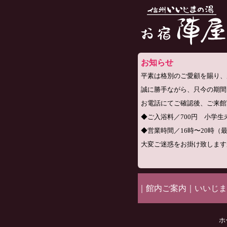
お知らせ
平素は格別のご愛顧を賜り、
誠に勝手ながら、只今の期間
お電話にてご確認後、ご来館
◆ご入浴料／700円 小学生未
◆営業時間／16時〜20時（
大変ご迷惑をお掛け致します
｜
館内ご案内
｜
いいじま
ホ