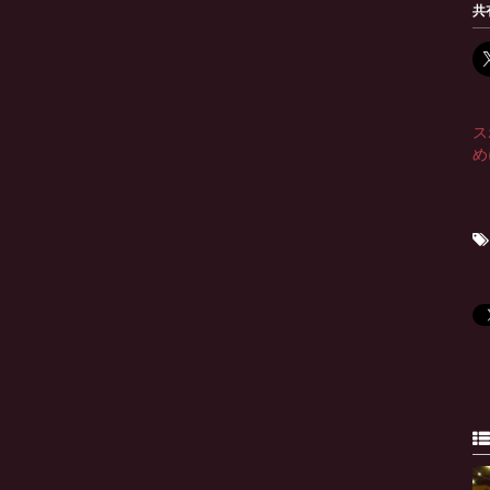
共
ス
め