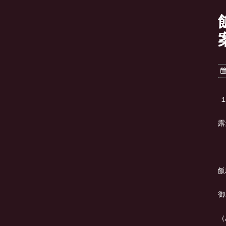
１
露
飯
御
（