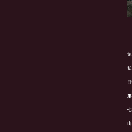
第
私
日
第
七
山