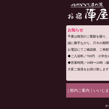
お知らせ
平素は格別のご愛顧を賜り、
誠に勝手ながら、只今の期間
お電話にてご確認後、ご来館
◆ご入浴料／700円 小学生未
◆営業時間／16時〜20時（
大変ご迷惑をお掛け致します
｜
館内ご案内
｜
いいじま
ホ