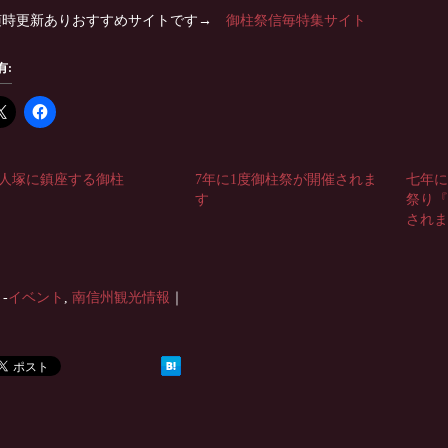
時更新ありおすすめサイトです→
御柱祭信毎特集サイト
有:
人塚に鎮座する御柱
7年に1度御柱祭が開催されま
七年
す
祭り
され
-
イベント
,
南信州観光情報
｜