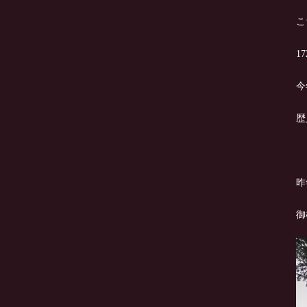
こ
1
今
歴
昨
御