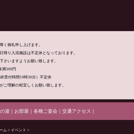
厚く御礼申し上げます。
日帰り入浴施設は不定休となっております。
下さいますようお願い致します。
満300円
最終受付時間19時30分）不定休
がご理解の程宜しくお願い致します。
の湯
｜
お部屋
｜
各種ご宴会
｜
交通アクセス
｜
ーム
>
イベント
>