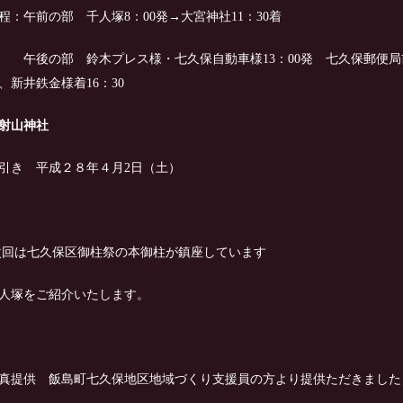
程：午前の部 千人塚8：00発→大宮神社11：30着
後の部 鈴木プレス様・七久保自動車様13：00発 七久保郵便局前
、新井鉄金様着16：30
射山神社
引き 平成２８年４月2日（土）
回は七久保区御柱祭の本御柱が鎮座しています
人塚をご紹介いたします。
真提供 飯島町七久保地区地域づくり支援員の方より提供ただきました