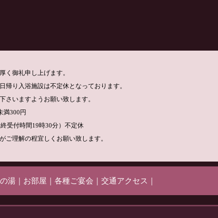
厚く御礼申し上げます。
日帰り入浴施設は不定休となっております。
下さいますようお願い致します。
満300円
最終受付時間19時30分）不定休
がご理解の程宜しくお願い致します。
の湯
｜
お部屋
｜
各種ご宴会
｜
交通アクセス
｜