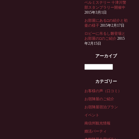
ベルミステリー 十津川警
部スタンプラリー開催中
2015年3月1日
お部屋にある□の紹介と初
釜の様子
2015年2月17日
ロビーに吊るし雛登場と
お部屋の□のご紹介
2015
年2月15日
アーカイブ
ア
ー
カテゴリー
カ
お客様の声（口コミ）
イ
お宿陣屋のご紹介
ブ
お宿陣屋宿泊プラン
イベント
南信州観光情報
婚活パーティ