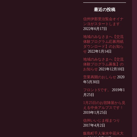
最近の投稿
信州伊那里泊覧会オイナ
ンヨがスタートします
2022年6月17日
地域のみなさまへ【交流
体験プログラム応募用紙
ダウンロード】のお知ら
せ
2022年1月14日
地域のみなさまへ【交流
体験プログラム募集】の
お知らせ
2021年12月10日
営業再開のおしらせ
2020
年5月30日
フロントSです。
2019年1
月25日
1月25日のお宿陣屋から見
える中央アルプスです！
2019年1月25日
信州いいじま桜まつり
2017年4月2日
飯島町千人塚水中花火大