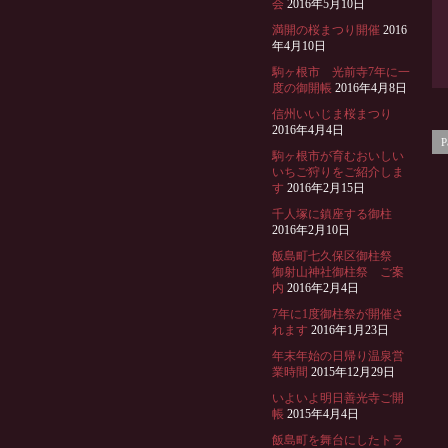
会
2016年5月10日
満開の桜まつり開催
2016
年4月10日
駒ヶ根市 光前寺7年に一
度の御開帳
2016年4月8日
信州いいじま桜まつり
2016年4月4日
P
駒ヶ根市が育むおいしい
いちご狩りをご紹介しま
す
2016年2月15日
千人塚に鎮座する御柱
2016年2月10日
飯島町七久保区御柱祭
御射山神社御柱祭 ご案
内
2016年2月4日
7年に1度御柱祭が開催さ
れます
2016年1月23日
年末年始の日帰り温泉営
業時間
2015年12月29日
いよいよ明日善光寺ご開
帳
2015年4月4日
飯島町を舞台にしたトラ