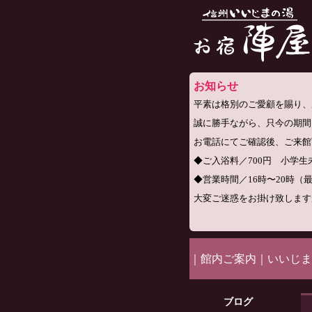
お知らせ
平素は格別のご愛顧を賜り、
誠に勝手ながら、只今の期間
お電話にてご確認後、ご来館
◆ご入浴料／700円 小学生未
◆営業時間／16時〜20時（
大変ご迷惑をお掛け致します
｜
館内ご案内
｜
いいじま
ブログ