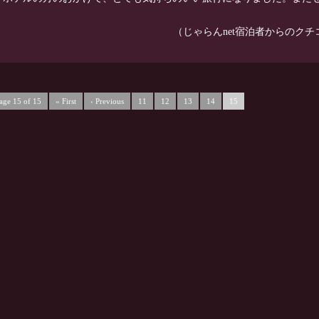
（じゃらんnet宿泊者からのクチコミ
age 15 of 15
« First
‹ Previous
11
12
13
14
15