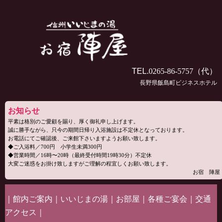
TEL.
0265-86-5757
（代）
長野県飯島町ビジネスホテル
お知らせ
平素は格別のご愛顧を賜り、厚く御礼申し上げます。
誠に勝手ながら、只今の期間日帰り入浴施設は不定休となっております。
お電話にてご確認後、ご来館下さいますようお願い致します。
◆ご入浴料／700円 小学生未満300円
◆営業時間／16時〜20時（最終受付時間19時30分）不定休
大変ご迷惑をお掛け致しますがご理解の程宜しくお願い致します。
お宿 陣屋
｜
館内ご案内
｜
いいじまの湯
｜
お部屋
｜
各種ご宴会
｜
交通
アクセス
｜